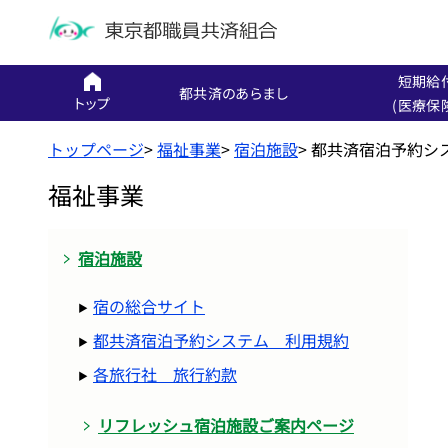
短期給
都共済のあらまし
トップ
(医療保
トップページ
>
福祉事業
>
宿泊施設
>
都共済宿泊予約シ
福祉事業
宿泊施設
宿の総合サイト
都共済宿泊予約システム 利用規約
各旅行社 旅行約款
リフレッシュ宿泊施設ご案内ページ