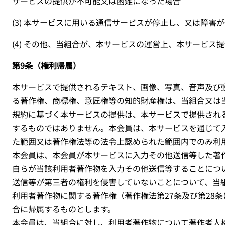
サービスの提供が不可能又は困難になった場合
(3)
本サービスに用いる通信サービスが停止し、又は障害が
(4)
その他、当組合が、本サービスの運営上、本サービス提
第9条（権利帰属）
本サービスで提供されるテキスト、画像、写真、音声及び
る著作権、商標権、意匠権等の知的財産権は、当組合又は
規約に基づく本サービスの提供は、本サービスで提供され
するものではありません。本会員は、本サービスを通じて
た範囲又は著作権法等の法令上認められた範囲内でのみ利
本会員は、本会員が本サービスに入力その他送信等した著
自らが当該利用者著作物を入力その他送信等することにつ
送信等が第三者の権利を侵害していないことについて、当
利用者著作物に関する著作権（著作権法第
27
条及び第
28
条
合に帰属するものとします。
本会員は、当組合に対し、利用者著作物について著作者人