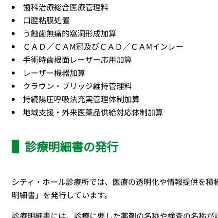
歯科治療総合医療管理料
口腔粘膜処置
う蝕歯無痛的窩洞形成加算
ＣＡＤ／ＣＡ
M
冠及びＣＡＤ／ＣＡ
M
インレー
手術時歯根面レーザー応用加算
レーザー機器加算
クラウン・ブリッジ維持管理料
持続陽圧呼吸法充実管理体制加算
地域支援・外来医薬品供給対応体制加算
診療明細書の発行
シティ・ホール診療所では、医療の透明化や情報提供を積
明細書」を発行しています。
診療明細書には、診療に要した薬剤の名称や検査の名称が