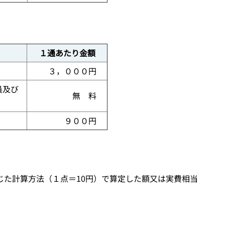
１通あたり金額
３，０００円
員及び
無 料
９００円
じた計算方法（１点＝
10
円）で算定した額又は実費相当