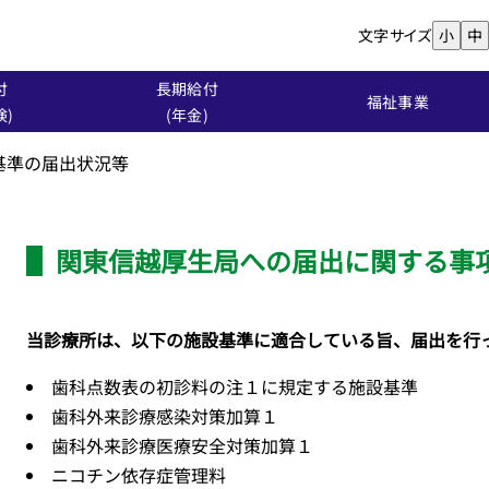
文字サイズ
小
中
付
長期給付
福祉事業
険)
(年金)
基準の届出状況等
関東信越厚生局への届出に関する
当診療所は、以下の施設基準に適合している旨、届出を行
歯科点数表の初診料の注１に規定する施設基準
歯科外来診療感染対策加算１
歯科外来診療医療安全対策加算１
ニコチン依存症管理料