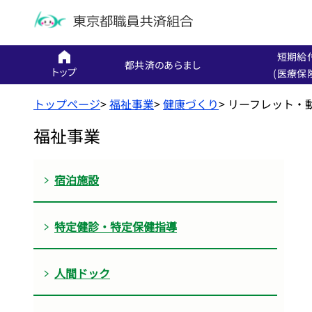
短期給
都共済のあらまし
トップ
(医療保
トップページ
>
福祉事業
>
健康づくり
>
リーフレット・
福祉事業
宿泊施設
特定健診・特定保健指導
人間ドック