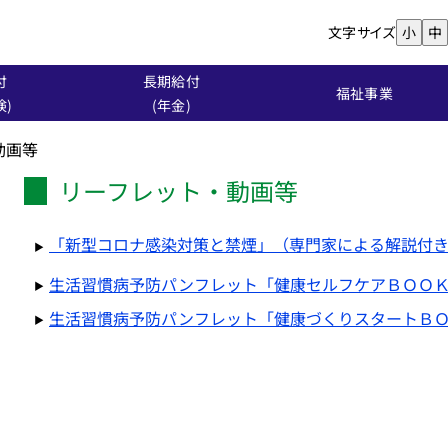
文字サイズ
小
中
付
長期給付
福祉事業
険)
(年金)
動画等
リーフレット・動画等
「新型コロナ感染対策と禁煙」（専門家による解説付
生活習慣病予防パンフレット「健康セルフケアＢＯＯＫ 
生活習慣病予防パンフレット「健康づくりスタートＢＯ