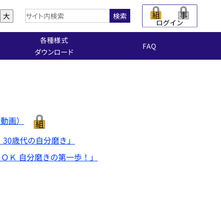
大
検索
各種様式
FAQ
ダウンロード
き動画）
30歳代の自分磨き」
ＯＫ 自分磨きの第一歩！」