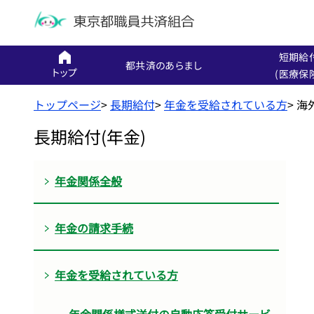
短期給
都共済のあらまし
トップ
(医療保
トップページ
>
長期給付
>
年金を受給されている方
>
海
長期給付(年金)
年金関係全般
年金の請求手続
年金を受給されている方
年金関係様式送付の自動応答受付サービ