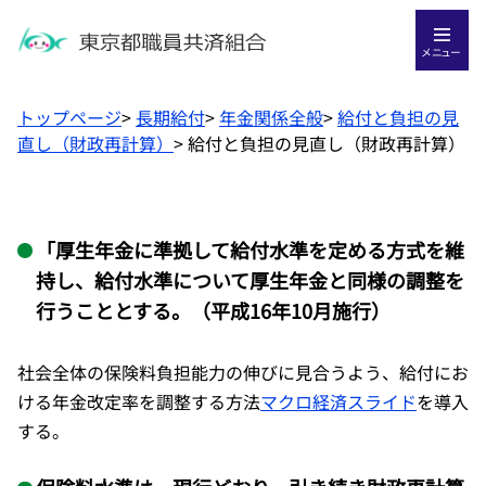
メニュー
トップページ
>
長期給付
>
年金関係全般
>
給付と負担の見
直し（財政再計算）
>
給付と負担の見直し（財政再計算）
「厚生年金に準拠して給付水準を定める方式を維
持し、給付水準について厚生年金と同様の調整を
行うこととする。（平成16年10月施行）
社会全体の保険料負担能力の伸びに見合うよう、給付にお
ける年金改定率を調整する方法
マクロ経済スライド
を導入
する。