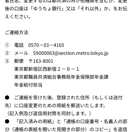
者氏名、変更するのは都共済のみか他機関を含むか、変更
後の口座は「ゆうちょ銀行」又は「それ以外」か、をお伝
えください。
ご連絡方法
① 電話 0570－03－4165
② メール S9000063@section.metro.tokyo.jp
③ 郵便 〒163-8001
東京都新宿区西新宿２－８－１
東京都職員共済組合事務局年金保険部年金課
年金給付担当
● ご連絡を受けた後、登録された住所（もしくは送付
先）に口座変更のための用紙を郵送いたします。
（記入例及び返信用封筒を同封します。）
● 「記入済みの用紙」と「通帳の口座番号・名義人の部
分（通帳の表紙を開いた見開きの部分）のコピー」を返信