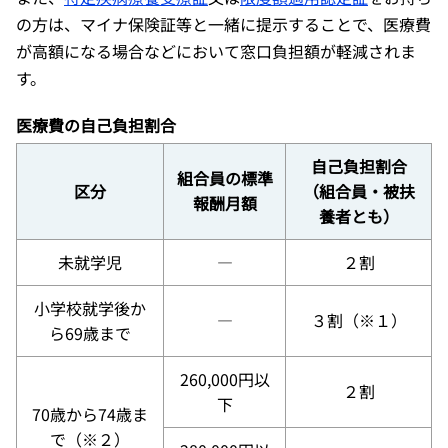
の方は、マイナ保険証等と一緒に提示することで、医療費
が高額になる場合などにおいて窓口負担額が軽減されま
す。
医療費の自己負担割合
自己負担割合
組合員の標準
区分
（組合員・被扶
報酬月額
養者とも）
未就学児
―
２割
小学校就学後か
―
３割（※１）
ら69歳まで
260,000円以
２割
下
70歳から74歳ま
で（※２）