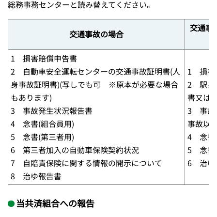
総務事務センターと読み替えてください。
交通事
交通事故の場合
1 損害賠償申告書
2 自動車安全運転センターの交通事故証明書(人
1 損害
身事故証明書)(写しでも可 ※原本が必要な場合
2 駅
もあります)
書又は事
3 事故発生状況報告書
3 事故
4 念書(組合員用)
事故以外
5 念書(第三者用)
4 念書
6 第三者加入の自動車保険契約状況
5 念書
7 自賠責保険に関する情報の開示について
6 治ゆ
8 治ゆ報告書
当共済組合への報告