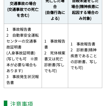
死亡した場
自殺未遂をした
交通事故の場合
合
場合(精神疾患に
(交通事故での死亡
(自傷行為に
起因する場合の
を含む)
よる)
み対象)
1 事故報告書
2 自動車安全運転
センターの交通事
1 事故報告
1 事故報告書
故証明書
書
2 診断書(精神
(人身事故証明書)
2 死体検案
疾患であること
(写しでも可 ※原
書又は死亡
の診断書、写し
本が必要な場合も
診断書(写し
でも可)
あります)
でも可)
3 事故発生状況報
告書
注意事項