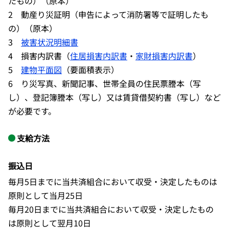
たもの）（原本）
2 動産り災証明（申告によって消防署等で証明したも
の）（原本）
3
被害状況明細書
4 損害内訳書（
住居損害内訳書
・
家財損害内訳書
）
5
建物平面図
（要面積表示）
6 り災写真、新聞記事、世帯全員の住民票謄本（写
し）、登記簿謄本（写し）又は賃貸借契約書（写し）など
が必要です。
支給方法
振込日
毎月5日までに当共済組合において収受・決定したものは
原則として当月25日
毎月20日までに当共済組合において収受・決定したもの
は原則として翌月10日