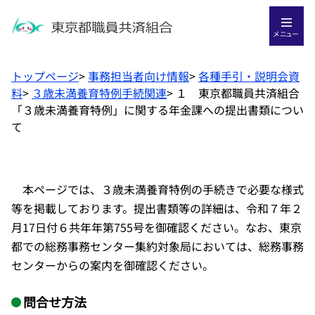
メニュー
トップページ
>
事務担当者向け情報
>
各種手引・説明会資
料
>
３歳未満養育特例手続関連
>
１ 東京都職員共済組合
「３歳未満養育特例」に関する年金課への提出書類につい
て
本ページでは、３歳未満養育特例の手続きで必要な様式
等を掲載しております。提出書類等の詳細は、令和７年２
月17日付６共年年第755号を御確認ください。なお、東京
都での総務事務センター集約対象局においては、総務事務
センターからの案内を御確認ください。
問合せ方法