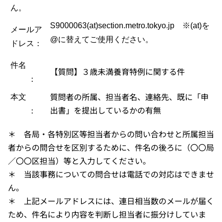
ん。
S9000063(at)section.metro.tokyo.jp
※(at)を
メールア
@に替えてご使用ください。
ドレス：
件名
【質問】３歳未満養育特例に関する件
：
質問者の所属、担当者名、連絡先、既に「申
本文
出書」を提出しているかの有無
：
＊ 各局・各特別区等担当者からの問い合わせと所属担当
者からの問合せを区別するために、件名の後ろに（〇〇局
／〇〇区担当）等と入力してください。
＊ 当該事務についての問合せは電話での対応はできませ
ん。
＊ 上記メールアドレスには、連日相当数のメールが届く
ため、件名により内容を判断し担当者に振分けしていま