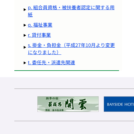
p. 組合員資格・被扶養者認定に関する用
紙
q. 福祉事業
r. 貸付事業
s. 掛金・負担金（平成27年10月より変更
になりました）
t. 委任先・派遣先関連