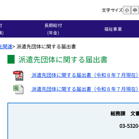
文字サイズ
小
中
付
長期給付
福祉事業
険)
(年金)
遣先関連
>
派遣先団体に関する届出書
派遣先団体に関する届出書
派遣先団体に関する届出書（令和８年７月現在）.
派遣先団体に関する届出書（令和８年７月現在）.x
総務課 文
03-5320