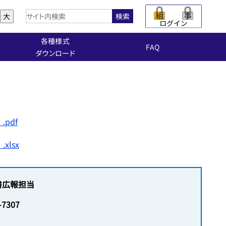
大
検索
各種様式
FAQ
ダウンロード
pdf
lsx
書広報担当
-7307