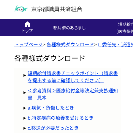
短期給
都共済のあらまし
トップ
(医療保
トップページ
>
各種様式ダウンロード
>
t. 委任先・派
各種様式ダウンロード
短期給付請求書チェックポイント（請求書
を提出する前に確認してください）
＜参考資料＞医療給付金等決定兼支払通知
書 見本
a.病気・負傷したとき
b.特定疾病の療養を受けるとき
c.移送が必要だったとき