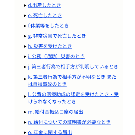
d.出産したとき
e. 死亡したとき
f.休業等をしたとき
g. 非常災害で死亡したとき
h. 災害を受けたとき
i. 公務（通勤）災害のとき
j. 第三者行為で相手方が判明しているとき
k. 第三者行為で相手方が不明なとき また
は自損事故のとき
l. 公費の医療助成の認定を受けたとき・受
けられなくなったとき
m. 給付金振込口座の届出
n. 給付についての証明書が必要なとき
o. 年金に関する届出