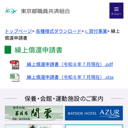
メニュー
トップページ
>
各種様式ダウンロード
>
r. 貸付事業
>
繰上
償還申請書
繰上償還申請書
繰上償還申請書（令和８年７月現在）.pdf
繰上償還申請書（令和８年７月現在）.xlsx
保養・会館・運動施設のご案内