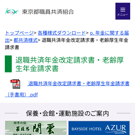
メニュー
トップページ
>
各種様式ダウンロード
>
o. 年金に関する届
出
>
都共済様式
>
退職共済年金改定請求書・老齢厚生年金
請求書
退職共済年金改定請求書・老齢厚
生年金請求書
退職共済年金改定請求書・老齢厚生年金請求書
（手書用）.pdf
保養・会館・運動施設のご案内