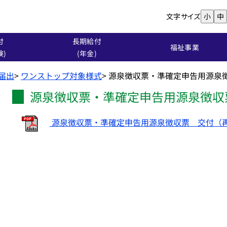
文字サイズ
小
中
付
長期給付
福祉事業
険)
(年金)
る届出
>
ワンストップ対象様式
>
源泉徴収票・準確定申告用源泉
源泉徴収票・準確定申告用源泉徴収
源泉徴収票・準確定申告用源泉徴収票 交付（再交