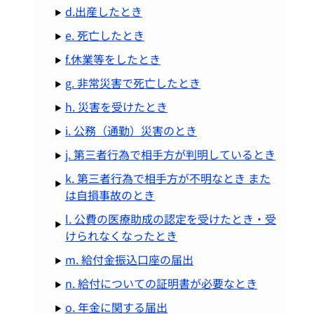
d.出産したとき
e. 死亡したとき
f.休業等をしたとき
g. 非常災害で死亡したとき
h. 災害を受けたとき
i. 公務（通勤）災害のとき
j. 第三者行為で相手方が判明しているとき
k. 第三者行為で相手方が不明なとき また
は自損事故のとき
l. 公費の医療助成の認定を受けたとき・受
けられなくなったとき
m. 給付金振込口座の届出
n. 給付についての証明書が必要なとき
o. 年金に関する届出