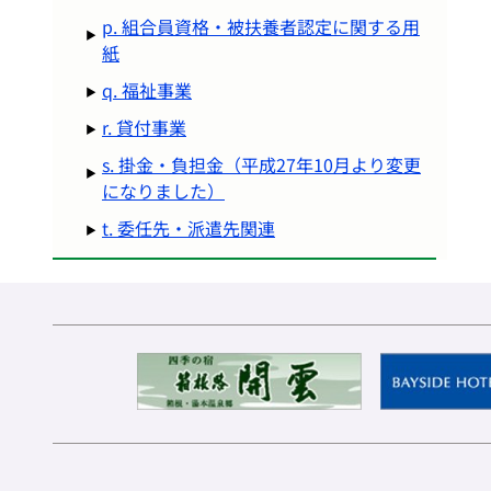
p. 組合員資格・被扶養者認定に関する用
紙
q. 福祉事業
r. 貸付事業
s. 掛金・負担金（平成27年10月より変更
になりました）
t. 委任先・派遣先関連