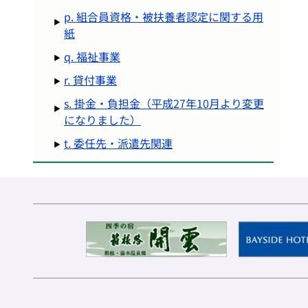
p. 組合員資格・被扶養者認定に関する用
紙
q. 福祉事業
r. 貸付事業
s. 掛金・負担金（平成27年10月より変更
になりました）
t. 委任先・派遣先関連