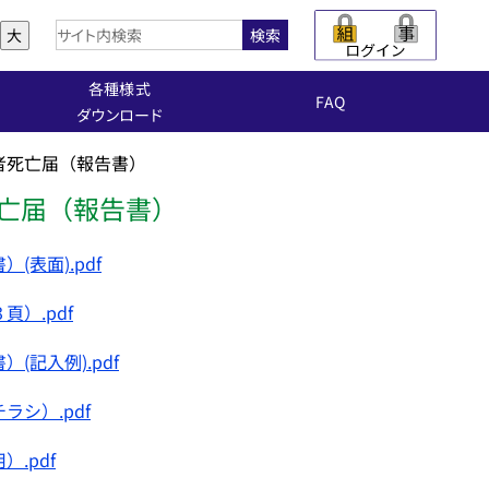
大
検索
各種様式
FAQ
ダウンロード
者死亡届（報告書）
亡届（報告書）
表面).pdf
）.pdf
記入例).pdf
シ）.pdf
.pdf