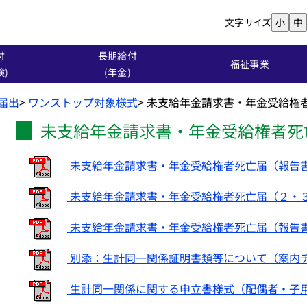
文字サイズ
小
中
付
長期給付
福祉事業
険)
(年金)
る届出
>
ワンストップ対象様式
>
未支給年金請求書・年金受給権
未支給年金請求書・年金受給権者死
未支給年金請求書・年金受給権者死亡届（報告書）(
未支給年金請求書・年金受給権者死亡届（２・３頁
未支給年金請求書・年金受給権者死亡届（報告書）(
別添：生計同一関係証明書類等について（案内チラ
生計同一関係に関する申立書様式（配偶者・子用）