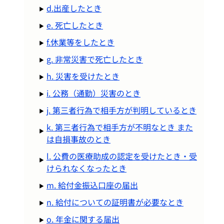
d.出産したとき
e. 死亡したとき
f.休業等をしたとき
g. 非常災害で死亡したとき
h. 災害を受けたとき
i. 公務（通勤）災害のとき
j. 第三者行為で相手方が判明しているとき
k. 第三者行為で相手方が不明なとき また
は自損事故のとき
l. 公費の医療助成の認定を受けたとき・受
けられなくなったとき
m. 給付金振込口座の届出
n. 給付についての証明書が必要なとき
o. 年金に関する届出