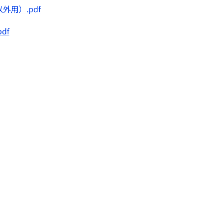
用）.pdf
df