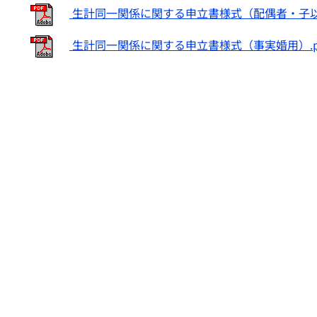
生計同一関係に関する申立書様式（配偶者・子以外
生計同一関係に関する申立書様式（事実婚用）.p