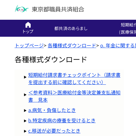
短期給
都共済のあらまし
トップ
(医療保
トップページ
>
各種様式ダウンロード
>
o. 年金に関す
各種様式ダウンロード
短期給付請求書チェックポイント（請求書
を提出する前に確認してください）
＜参考資料＞医療給付金等決定兼支払通知
書 見本
a.病気・負傷したとき
b.特定疾病の療養を受けるとき
c.移送が必要だったとき