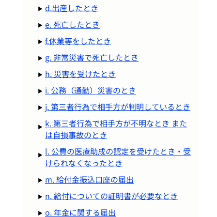
d.出産したとき
e. 死亡したとき
f.休業等をしたとき
g. 非常災害で死亡したとき
h. 災害を受けたとき
i. 公務（通勤）災害のとき
j. 第三者行為で相手方が判明しているとき
k. 第三者行為で相手方が不明なとき また
は自損事故のとき
l. 公費の医療助成の認定を受けたとき・受
けられなくなったとき
m. 給付金振込口座の届出
n. 給付についての証明書が必要なとき
o. 年金に関する届出