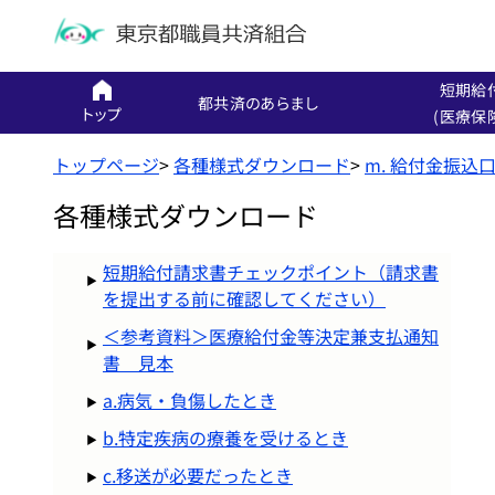
短期給
都共済のあらまし
トップ
(医療保
トップページ
>
各種様式ダウンロード
>
m. 給付金振込
各種様式ダウンロード
短期給付請求書チェックポイント（請求書
を提出する前に確認してください）
＜参考資料＞医療給付金等決定兼支払通知
書 見本
a.病気・負傷したとき
b.特定疾病の療養を受けるとき
c.移送が必要だったとき