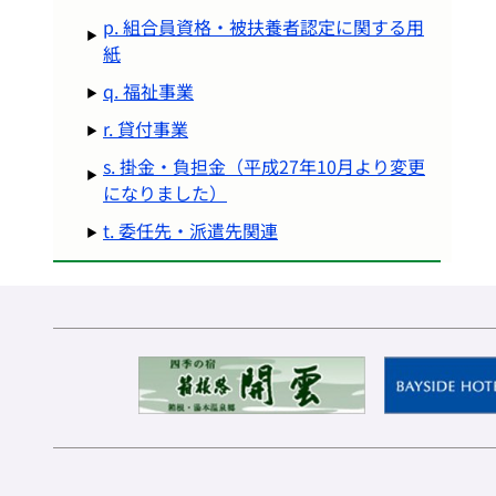
p. 組合員資格・被扶養者認定に関する用
紙
q. 福祉事業
r. 貸付事業
s. 掛金・負担金（平成27年10月より変更
になりました）
t. 委任先・派遣先関連