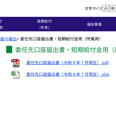
文字サイズ
小
中
付
長期給付
福祉事業
険)
(年金)
口座の届出
>
委任先口座届出書・短期給付金用（所属用）
委任先口座届出書・短期給付金用（
委任先口座届出書（令和８年７月現在）.pdf
委任先口座届出書（令和８年７月現在）.xlsx