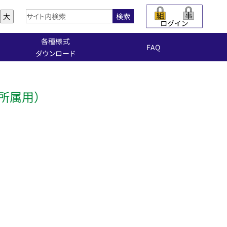
大
検索
各種様式
FAQ
ダウンロード
所属用）