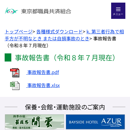
メニュー
トップページ
>
各種様式ダウンロード
>
k. 第三者行為で相
手方が不明なとき または自損事故のとき
>
事故報告書
（令和８年７月現在）
事故報告書（令和８年７月現在）
事故報告書.pdf
事故報告書.xlsx
保養・会館・運動施設のご案内