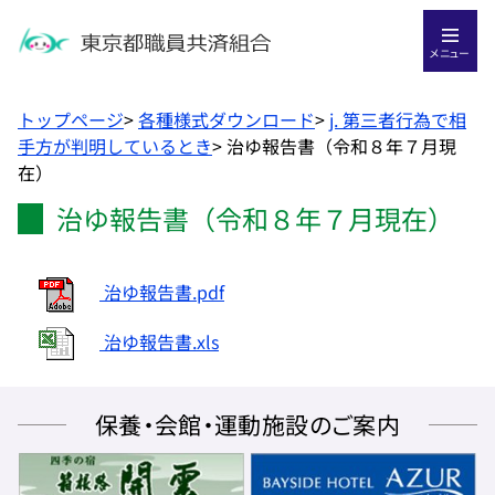
メニュー
トップページ
>
各種様式ダウンロード
>
j. 第三者行為で相
手方が判明しているとき
>
治ゆ報告書（令和８年７月現
在）
治ゆ報告書（令和８年７月現在）
治ゆ報告書.pdf
治ゆ報告書.xls
保養・会館・運動施設のご案内