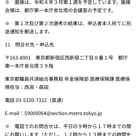
※ 面接は、令和８年３月第１週を予定しています。面接
会場は、都庁第一本庁舎北塔の会議室の予定です。
※ 第１次及び第２次選考の結果は、申込者本人宛てに別
途通知を郵送します。
11 問合せ先・申込先
〒163-8001 東京都新宿区西新宿二丁目８番１号 都庁
第一本庁舎北塔３９階
東京都職員共済組合事務局 年金保険部 医療保険課 医療保
険担当：西潟・森田
電話 03-5320-7322（直通）
E-mail：S9000064@section.metro.tokyo.jp
※ 電話でのお問合せは、平日の９時から１７時までの間
にお願いします（ただし、１２時から１３時までの時間を