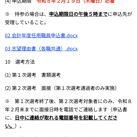
(4) 申込期限
令和８年２月１９日（木曜日）必着
※ 持参の場合は、
申込期限日の午後５時まで
に申込先が
受理していること。
02 会計年度任用職員申込書.docx
03 志望理由書（各職共通）.docx
10 選考方法
(1) 第１次選考 書類選考
(2) 第２次選考 面接（第１次選考通過者のみ実施）
※ 第１次選考終了後、第２次選考対象者にのみ、令和８
年２月末までに面接日時を電話でご連絡します（申込書
に、
日中に連絡が取れる電話番号を記載してくださ
い。
）。