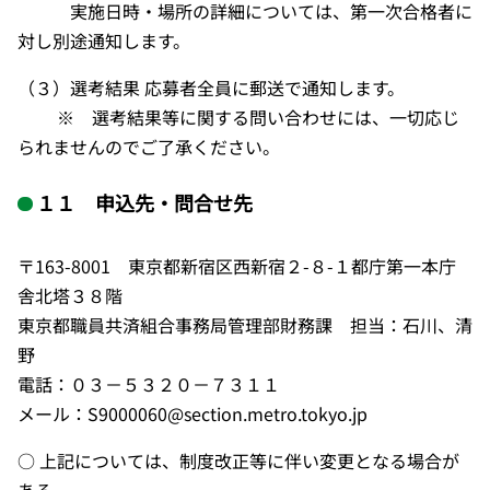
実施日時・場所の詳細については、第一次合格者に
対し別途通知します。
（３）選考結果 応募者全員に郵送で通知します。
※ 選考結果等に関する問い合わせには、一切応じ
られませんのでご了承ください。
１１ 申込先・問合せ先
〒163-8001 東京都新宿区西新宿２-８-１都庁第一本庁
舎北塔３８階
東京都職員共済組合事務局管理部財務課 担当：石川、清
野
電話：０３－５３２０－７３１１
メール：S9000060@section.metro.tokyo.jp
○ 上記については、制度改正等に伴い変更となる場合が
ある。