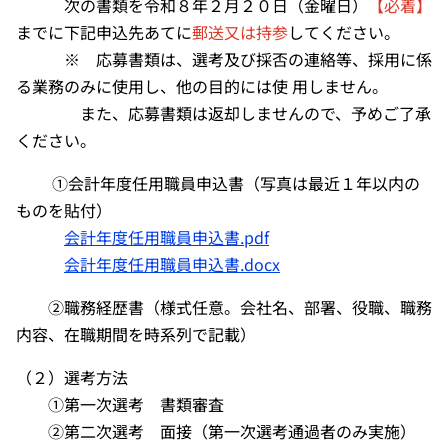
次の書類を令和８年２月２０日（金曜日）
【必着】
までに下記申込先あてに
郵送又は持参
してください。
※ 応募書類は、選考及び採否の連絡等、採用に係
る業務のみに使用し、他の目的には使 用しません。
また、応募書類は返却しませんので、予めご了承
ください。
①会計年度任用職員申込書（写真は最近１年以内の
ものを貼付）
会計年度任用職員申込書.pdf
会計年度任用職員申込書.docx
②職務経歴書（様式任意。会社名、部署、役職、職務
内容、在職期間を時系列で記載）
（２）選考方法
①第一次選考 書類審査
②第二次選考 面接（第一次選考通過者のみ実施）