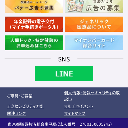
SNS
個人情報・情報セキュリティの取
ご意見・ご要望
扱い
アクセシビリティ方針
マルチペイメント
関連リンク
サイトマップ
東京都職員共済組合事務局（法人番号 2700150005742）