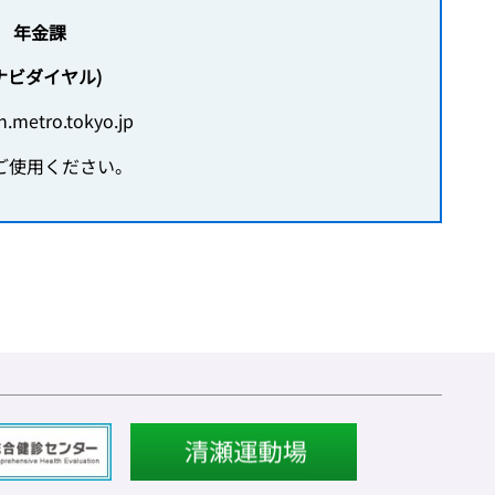
 年金課
5(ナビダイヤル)
n.metro.tokyo.jp
てご使用ください。