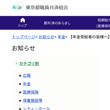
短期給
都共済のあらまし
トップ
(医療保
トップページ
>
お知らせ
>
年金
>
【年金受給者の皆様へ
お知らせ
カテゴリ別
広報
年金
医療保険
保養施設等
シティ・ホール