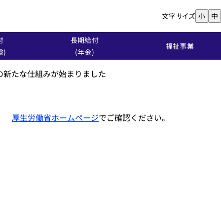
文字サイズ
小
中
付
長期給付
福祉事業
険)
(年金)
の新たな仕組みが始まりました
厚生労働省ホームページ
でご確認ください。