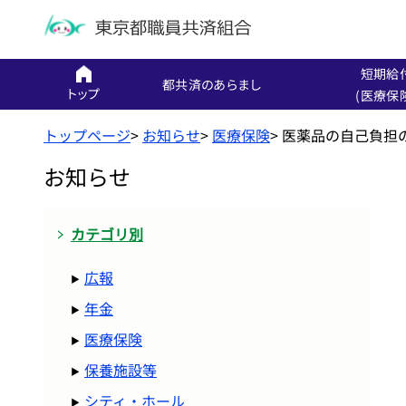
短期給
都共済のあらまし
トップ
(医療保
トップページ
>
お知らせ
>
医療保険
>
医薬品の自己負担
お知らせ
カテゴリ別
広報
年金
医療保険
保養施設等
シティ・ホール