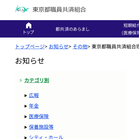
短期給
都共済のあらまし
トップ
(医療保
トップページ
>
お知らせ
>
その他
>
東京都職員共済組合
お知らせ
カテゴリ別
広報
年金
医療保険
保養施設等
シティ・ホール