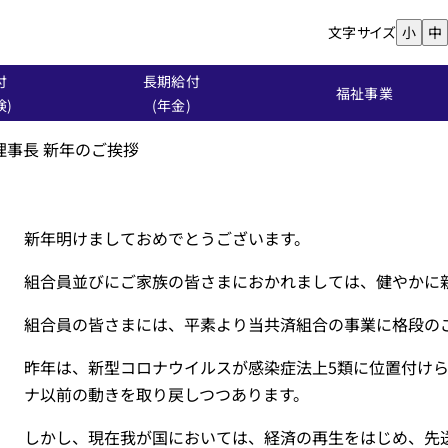
文字サイズ
小
中
付
長期給付
福祉事業
険)
(年金)
理事長 新年のご挨拶
新年明けましておめでとうございます。
組合員並びにご家族の皆さまにおかれましては、健やかに
組合員の皆さまには、平素より当共済組合の事業に格段の
昨年は、新型コロナウイルスが感染症法上5類に位置付け
ナ以前の動きを取り戻しつつあります。
しかし、現在我が国においては、経済の再生をはじめ、先